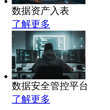
数据资产入表
了解更多
数据安全管控平台
了解更多