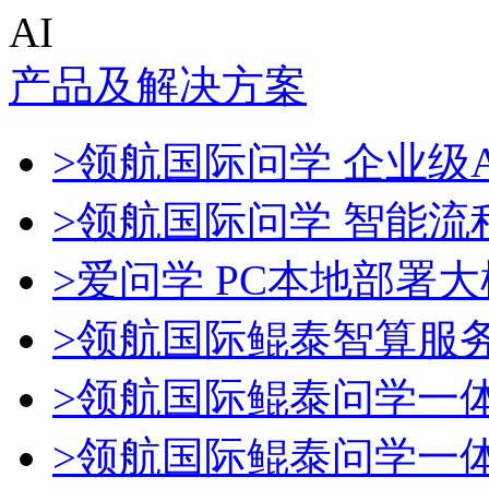
AI
产品及解决方案
>领航国际问学 企业级A
>领航国际问学 智能流
>爱问学 PC本地部署
>领航国际鲲泰智算服
>领航国际鲲泰问学一
>领航国际鲲泰问学一体机