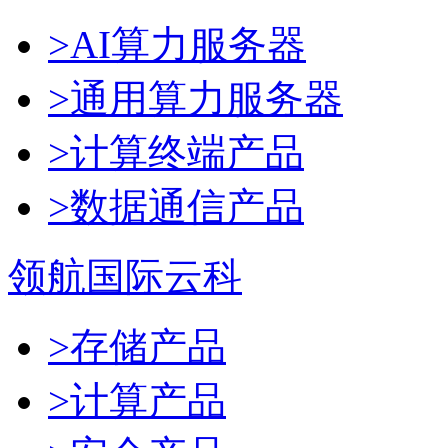
>AI算力服务器
>通用算力服务器
>计算终端产品
>数据通信产品
领航国际云科
>存储产品
>计算产品