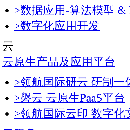
>数据应用-算法模型 & 
>数字化应用开发
云
云原生产品及应用平台
>领航国际研云 研制
>磐云 云原生PaaS平台
>领航国际云印 数字化