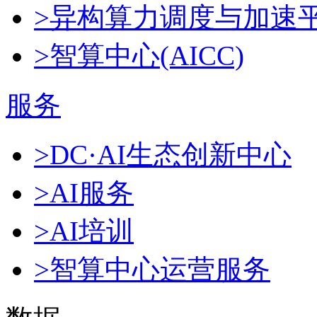
>异构算力调度与加速
>智算中心(AICC)
服务
>DC·AI生态创新中心
>AI服务
>AI培训
>智算中心运营服务