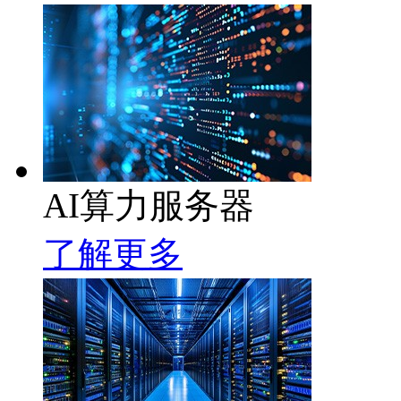
AI算力服务器
了解更多