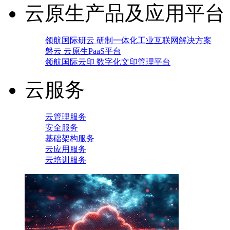
云原生产品及应用平台
领航国际研云 研制一体化工业互联网解决方案
磐云 云原生PaaS平台
领航国际云印 数字化文印管理平台
云服务
云管理服务
安全服务
基础架构服务
云应用服务
云培训服务